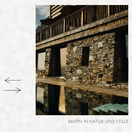
Schafwolle und Loden
Berg-Erlebnisse konzentrieren sich
auf die örtliche Kultur, richten
sich nach Wetter und Jahreszeiten
und schärfen die Sinne für den
Umgang mit der Natur
Die Küche verwendet vorwiegend
Produkte aus dem Alpenraum und
achtet auf kurze Lieferwege
Organische Abfälle werden vor Ort
recycelt und der Natur
zurückgegeben
BADEN IN NATUR UND STILLE